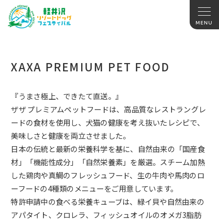
XAXA PREMIUM PET FOOD
『うまさ極上、できたて直送。』
ザザ プレミアムペットフードは、
高品質なレストラングレ
ードの食材を使用し、
犬猫の健康を考え抜いたレシピで、
美味しさと健康を両立させました。
日本の伝統と最新の栄養科学を基に、自然由来の「国産食
材」「
機能性成分」「自然栄養素」を厳選。
スチーム加熱
した鶏肉や真鯛のフレッシュフード、
生の牛肉や馬肉のロ
ーフードの4種類のメニューをご用意していま
す。
特許申請中の食べる栄養キューブは、
緑イ貝や自然由来の
アパタイト、クロレラ、
フィッシュオイルのオメガ3脂肪