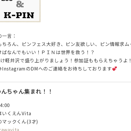
の一言：
もちろん、ピンフェス大好き、ピン友欲しい、ピン情報求ム
けばなんでもいい！
ＰＩＮは世界を救う！？
に向け軽井沢で盛り上がりましょう！参加証ももらえちゃうよ
InstagramのDMへのご連絡をお待ちしております
のわんちゃん集まれ！！
4:00
いくえんVita
のマックくん
(3才)
zawavita