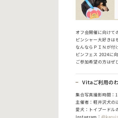
オフ会開催に向けて
ピンシャー大好きは
なんならＰＩＮが付
ピンフェス 2024
ご参加希望の方はぜひ
Vitaご利用
集合写真撮影時間：
1
主催者：
軽井沢犬のほ
愛犬：
トイプードル
Instagram：
@
karui