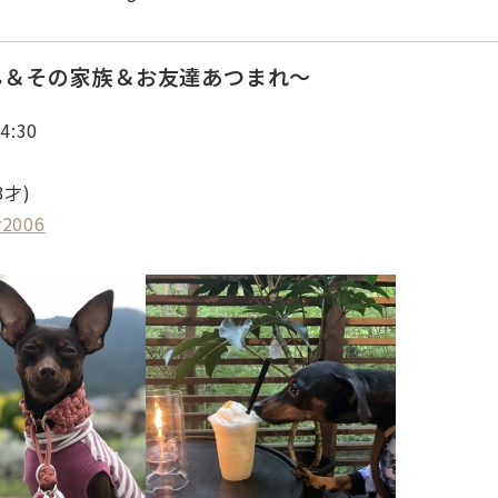
ん＆その家族＆お友達あつまれ～
4:30
3才)
r2006