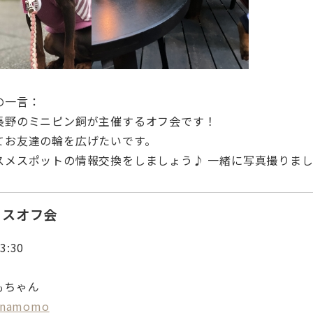
の一言：
長野のミニピン飼が主催するオフ会です！
てお友達の輪を広げたいです。
スメスポットの情報交換をしましょう♪ 一緒に写真撮りま
リスオフ会
3:30
もちゃん
anamomo