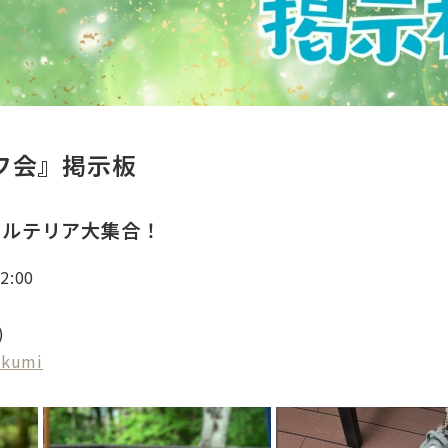
フ会』掲示板
セルテリア大集合！
:00
)
ykumi