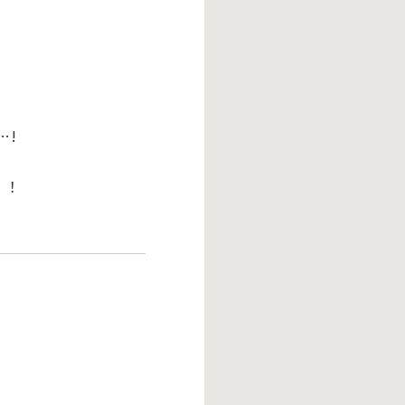
…!
！！