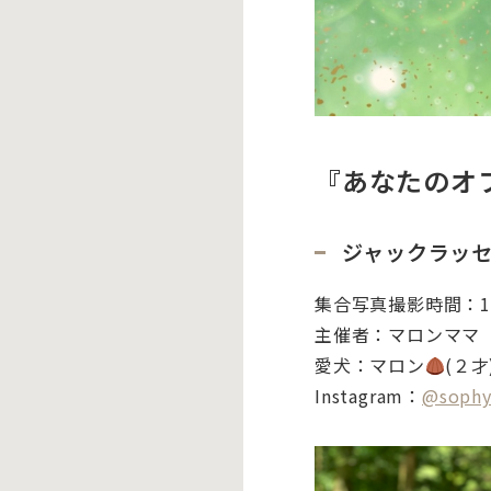
『あなたのオ
ジャックラッ
集合写真撮影時間：12
主催者：マロンママ
愛犬：
マロン
(２才
Instagram：
@soph