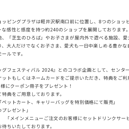
ョッピングプラザは軽井沢駅南口前に位置し、8つのショッ
ーな感性と感度を持つ約240のショップを展開しております
他、「芝生のひろば」やお子さまが屋内外で遊べる施設、愛
り、大人だけでなくお子さま、愛犬も一日中楽しめる豊かな
モールです。
グフェスティバル 2024』とのコラボ企画として、センタ
ケットもしくはネームカードをご提示いただき、特典をご利
名様にクーポン冊子をプレゼント！
て特典をご用意しております。
「ペットカート、キャリーバッグを特別価格にて販売」
つプレゼント」
ェ 「メインメニューご注文のお客様にセットドリンクサー
お待ちいたしております。