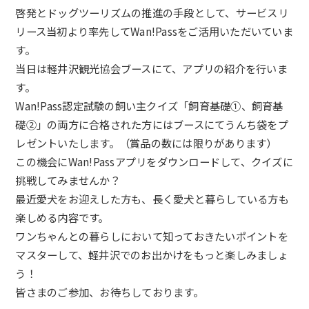
啓発とドッグツーリ
ズムの推進の手段として、
サービスリ
リース当初より率先してWan!
Passをご活用いただいていま
す。
当日は軽井沢観光協会ブースにて、アプリの紹介を行いま
す。
Wan!Pass認定試験の飼い主クイズ「飼育基礎①、
飼育基
礎②」
の両方に合格された方にはブースにてうんち袋をプ
レゼントいたし
ます。（賞品の数には限りがあります）
この機会にWan!Passアプリをダウンロードして、
クイズに
挑戦してみませんか？
最近愛犬をお迎えした方も、
長く愛犬と暮らしている方も
楽しめる内容です。
ワンちゃんとの暮らしにおいて知っておきたいポイントを
マスター
して、軽井沢でのお出かけをもっと楽しみましょ
う！
皆さまのご参加、お待ちしております。